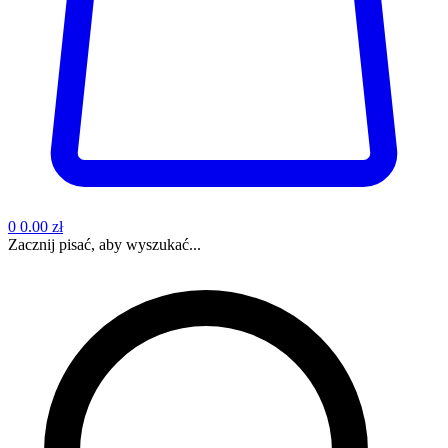
0
0.00 zł
Zacznij pisać, aby wyszukać...