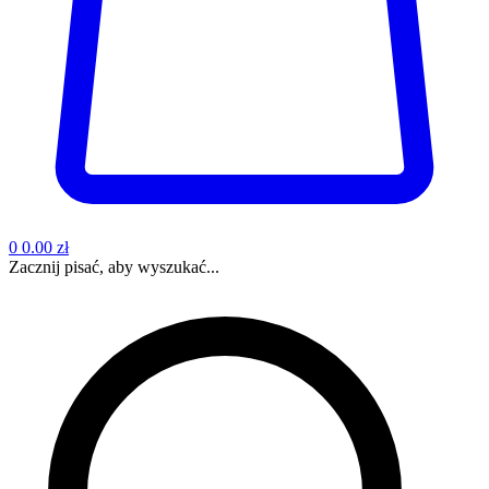
0
0.00 zł
Zacznij pisać, aby wyszukać...