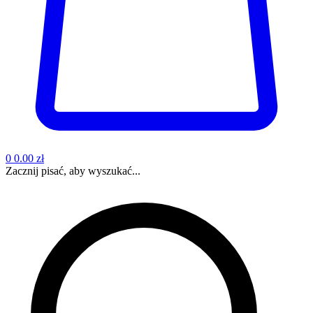
0
0.00 zł
Zacznij pisać, aby wyszukać...