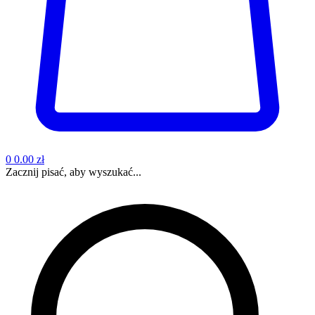
0
0.00 zł
Zacznij pisać, aby wyszukać...