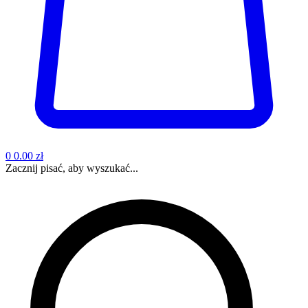
0
0.00 zł
Zacznij pisać, aby wyszukać...