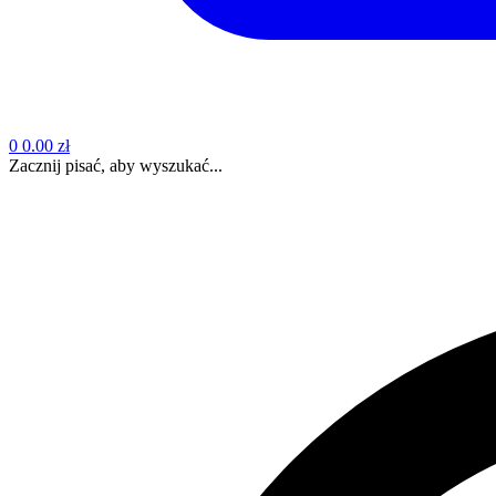
0
0.00 zł
Zacznij pisać, aby wyszukać...