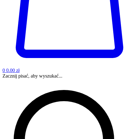
0
0.00 zł
Zacznij pisać, aby wyszukać...