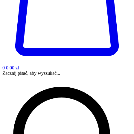
0
0.00 zł
Zacznij pisać, aby wyszukać...