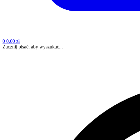
0
0.00 zł
Zacznij pisać, aby wyszukać...