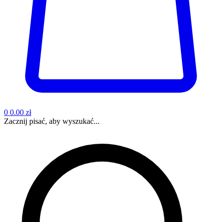
0
0.00 zł
Zacznij pisać, aby wyszukać...