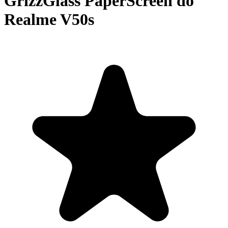
GrizzGlass PaperScreen do
Realme V50s