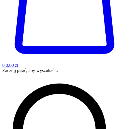
0
0.00 zł
Zacznij pisać, aby wyszukać...