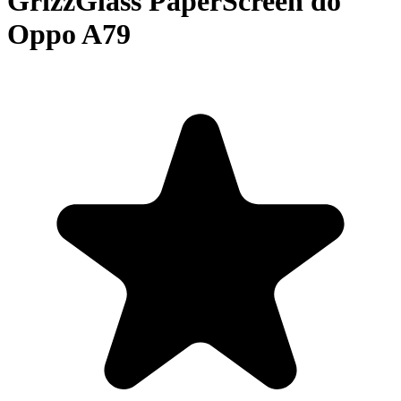
GrizzGlass PaperScreen do
Oppo A79