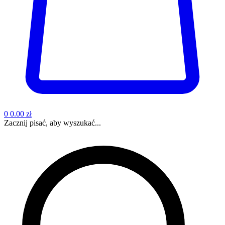
0
0.00 zł
Zacznij pisać, aby wyszukać...