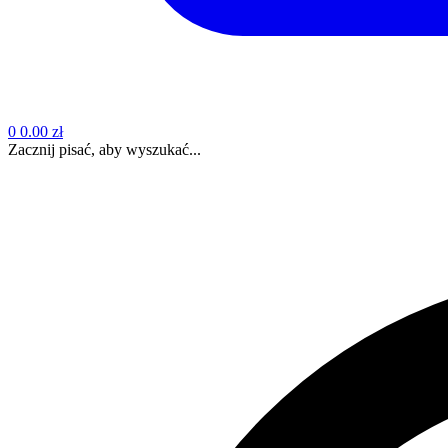
0
0.00 zł
Zacznij pisać, aby wyszukać...