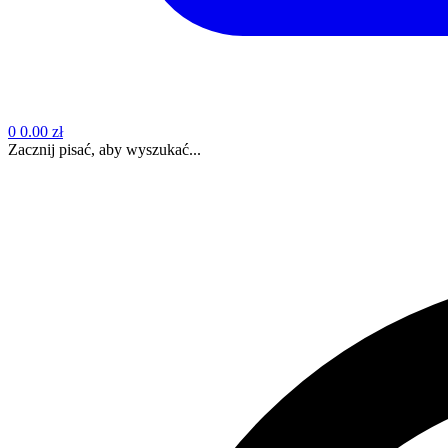
0
0.00 zł
Zacznij pisać, aby wyszukać...