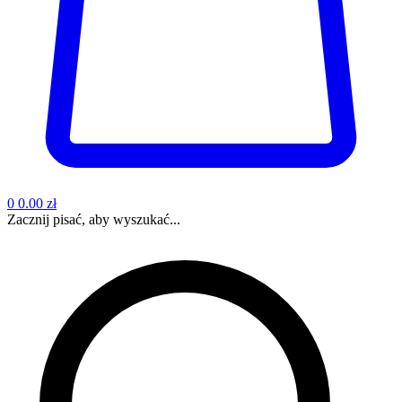
0
0.00 zł
Zacznij pisać, aby wyszukać...