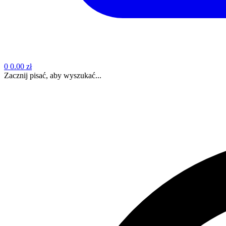
0
0.00 zł
Zacznij pisać, aby wyszukać...