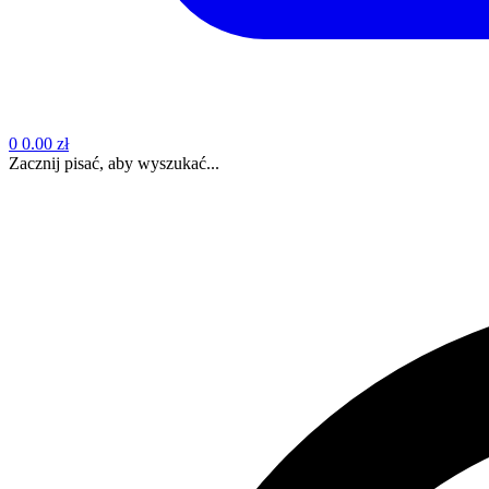
0
0.00 zł
Zacznij pisać, aby wyszukać...