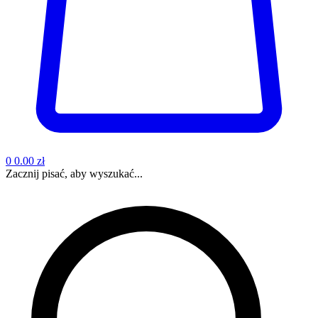
0
0.00 zł
Zacznij pisać, aby wyszukać...