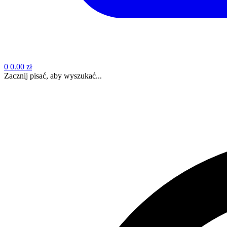
0
0.00 zł
Zacznij pisać, aby wyszukać...