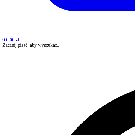
0
0.00 zł
Zacznij pisać, aby wyszukać...