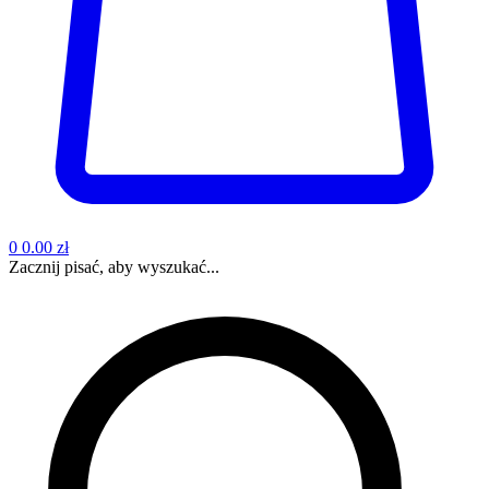
0
0.00 zł
Zacznij pisać, aby wyszukać...