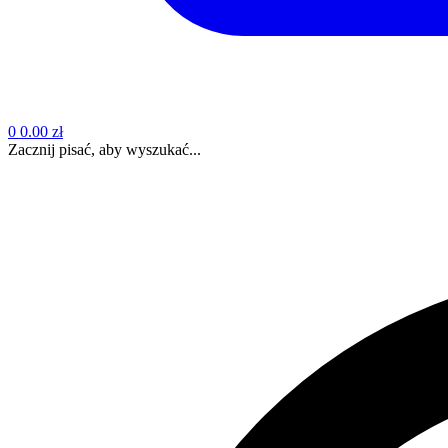
0
0.00 zł
Zacznij pisać, aby wyszukać...