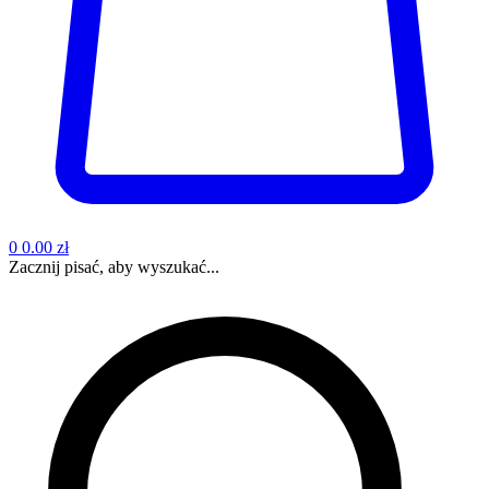
0
0.00 zł
Zacznij pisać, aby wyszukać...