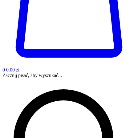
0
0.00 zł
Zacznij pisać, aby wyszukać...