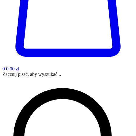
0
0.00 zł
Zacznij pisać, aby wyszukać...