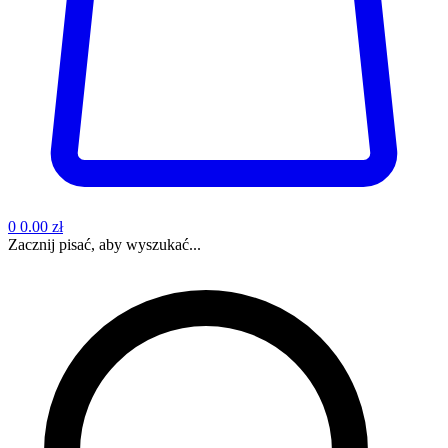
0
0.00 zł
Zacznij pisać, aby wyszukać...