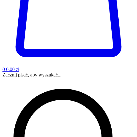
0
0.00 zł
Zacznij pisać, aby wyszukać...