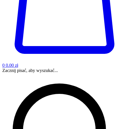
0
0.00 zł
Zacznij pisać, aby wyszukać...