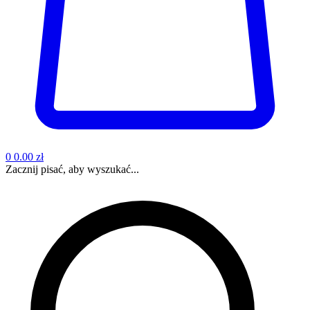
0
0.00 zł
Zacznij pisać, aby wyszukać...