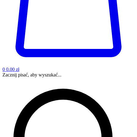
0
0.00 zł
Zacznij pisać, aby wyszukać...