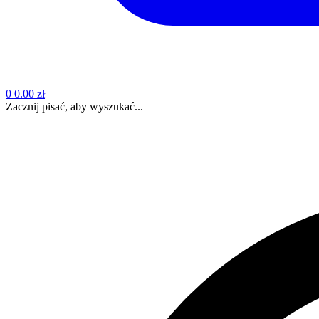
0
0.00 zł
Zacznij pisać, aby wyszukać...