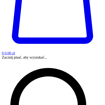
0
0.00 zł
Zacznij pisać, aby wyszukać...