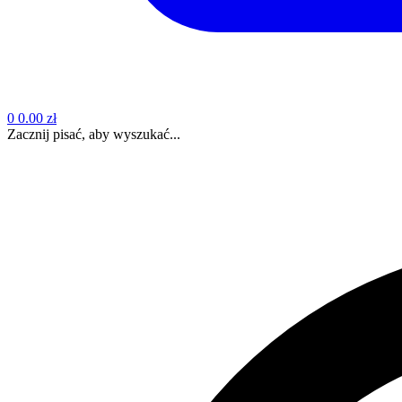
0
0.00 zł
Zacznij pisać, aby wyszukać...