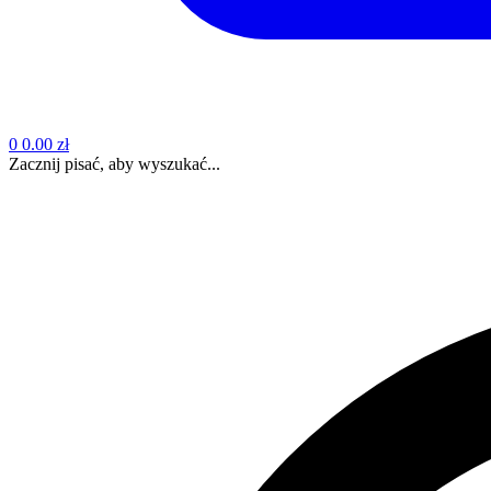
0
0.00 zł
Zacznij pisać, aby wyszukać...