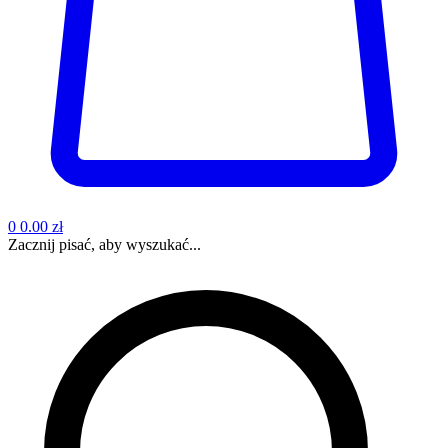
0
0.00 zł
Zacznij pisać, aby wyszukać...