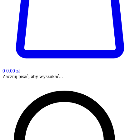
0
0.00 zł
Zacznij pisać, aby wyszukać...