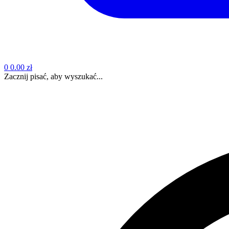
0
0.00 zł
Zacznij pisać, aby wyszukać...