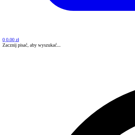
0
0.00 zł
Zacznij pisać, aby wyszukać...