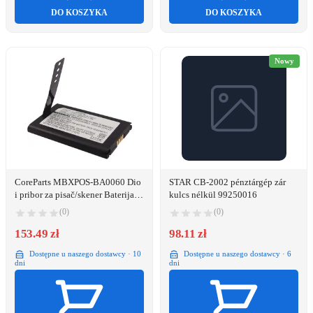
DO KOSZYKA
DO KOSZYKA
Nowy
CoreParts MBXPOS-BA0060 Dio
STAR CB-2002 pénztárgép zár
i pribor za pisač/skener Baterija 1
kulcs nélkül 99250016
kom
(0)
(0)
153.49 zł
98.11 zł
Dostępne u naszego dostawcy · 10
Dostępne u naszego dostawcy · 6
dni
dni