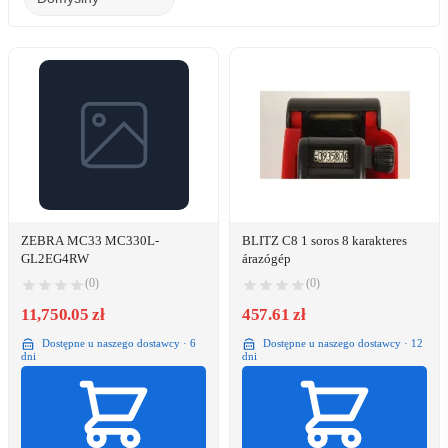
ZEBRA MC33 MC330L-
BLITZ C8 1 soros 8 karakteres
GL2EG4RW
árazógép
(0)
(0)
11,750.05 zł
457.61 zł
Dostępne u naszego dostawcy · 6
Dostępne u naszego dostawcy · 12
dni
dni