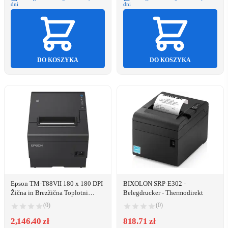
dni
dni
DO KOSZYKA
DO KOSZYKA
Epson TM-T88VII 180 x 180 DPI
BIXOLON SRP-E302 -
Žična in Brezžična Toplotni
Belegdrucker - Thermodirekt
Tiskalnik POS
(0)
(0)
2,146.40 zł
818.71 zł