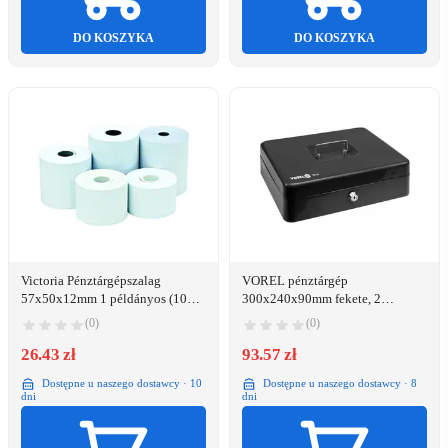
DO KOSZYKA
DO KOSZYKA
Victoria Pénztárgépszalag
VOREL pénztárgép
57x50x12mm 1 példányos (10
300x240x90mm fekete, 2
tekercs)
billentyűvel
(0)
(0)
26.43 zł
93.57 zł
Dostępne u naszego dostawcy · 10
Dostępne u naszego dostawcy · 8
dni
dni