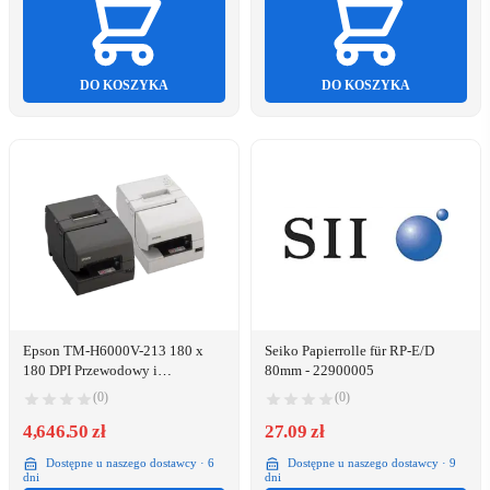
DO KOSZYKA
DO KOSZYKA
Epson TM-H6000V-213 180 x
Seiko Papierrolle für RP-E/D
180 DPI Przewodowy i
80mm - 22900005
Bezprzewodowy DotMatrix
(0)
(0)
Drukarka POS
4,646.50 zł
27.09 zł
Dostępne u naszego dostawcy · 6
Dostępne u naszego dostawcy · 9
dni
dni