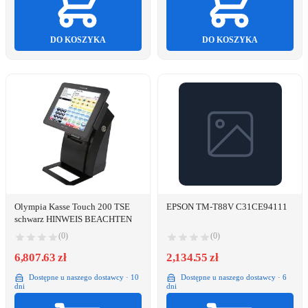
DO KOSZYKA
DO KOSZYKA
Olympia Kasse Touch 200 TSE
EPSON TM-T88V C31CE94111
schwarz HINWEIS BEACHTEN
(0)
(0)
6,807.63 zł
2,134.55 zł
Dostępne u naszego dostawcy · 10
Dostępne u naszego dostawcy · 6
dni
dni