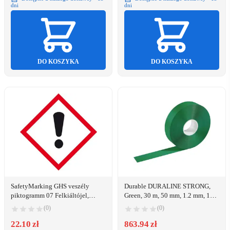
dni
dni
DO KOSZYKA
DO KOSZYKA
SafetyMarking GHS veszély
Durable DURALINE STRONG,
piktogramm 07 Felkiáltójel,
Green, 30 m, 50 mm, 1.2 mm, 1
Távolság tartása Öntapadó fólia
pc(s)
(0)
(0)
(Sz x Ma) 100 mm x 100 mm 1 db
(21.B1028)
22.10 zł
863.94 zł