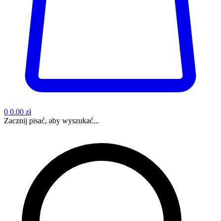
0
0.00 zł
Zacznij pisać, aby wyszukać...