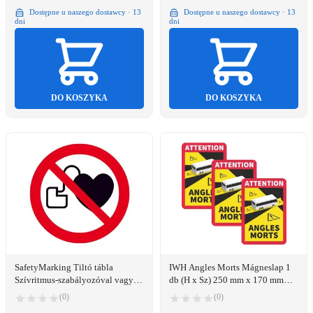
Dostępne u naszego dostawcy · 13
Dostępne u naszego dostawcy · 13
dni
dni
DO KOSZYKA
DO KOSZYKA
SafetyMarking Tiltó tábla
IWH Angles Morts Mágneslap 1
Szívritmus-szabályozóval vagy
db (H x Sz) 250 mm x 170 mm
implantált defibrillátorokkal élő
(097612)
(0)
(0)
személyeknek tilos a belépés