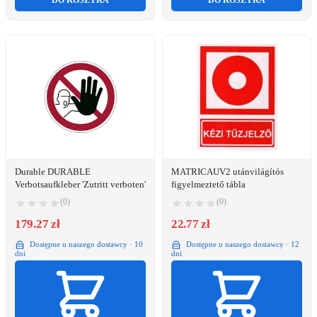
DO KOSZYKA
DO KOSZYKA
Durable DURABLE
MATRICAUV2 utánvilágítós
Verbotsaufkleber 'Zutritt verboten'
figyelmeztető tábla
(0)
(0)
179.27 zł
22.77 zł
Dostępne u naszego dostawcy · 10
Dostępne u naszego dostawcy · 12
dni
dni