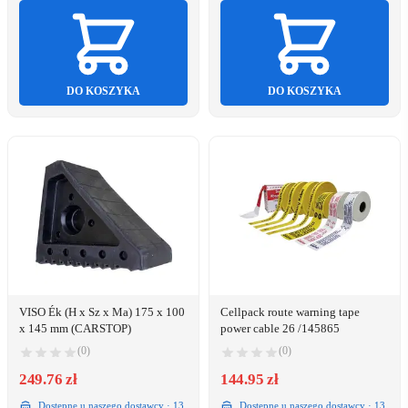
DO KOSZYKA
DO KOSZYKA
VISO Ék (H x Sz x Ma) 175 x 100
Cellpack route warning tape
x 145 mm (CARSTOP)
power cable 26 /145865
(0)
(0)
249.76 zł
144.95 zł
Dostępne u naszego dostawcy · 13
Dostępne u naszego dostawcy · 13