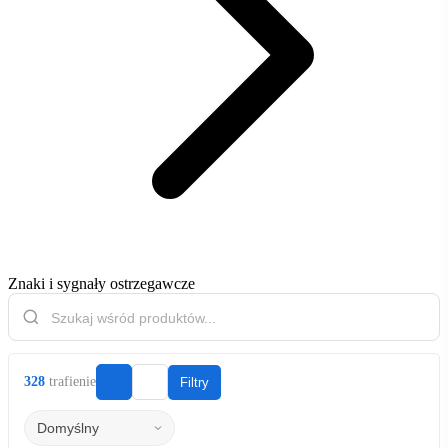
Znaki i sygnały ostrzegawcze
328
trafienie
Filtry