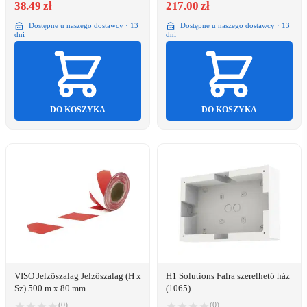
Öntapadó fólia ...
38.49 zł
217.00 zł
Dostępne u naszego dostawcy · 13
Dostępne u naszego dostawcy · 13
dni
dni
DO KOSZYKA
DO KOSZYKA
VISO Jelzőszalag Jelzőszalag (H x
H1 Solutions Falra szerelhető ház
Sz) 500 m x 80 mm
(1065)
(RSNA580RB)
(0)
(0)