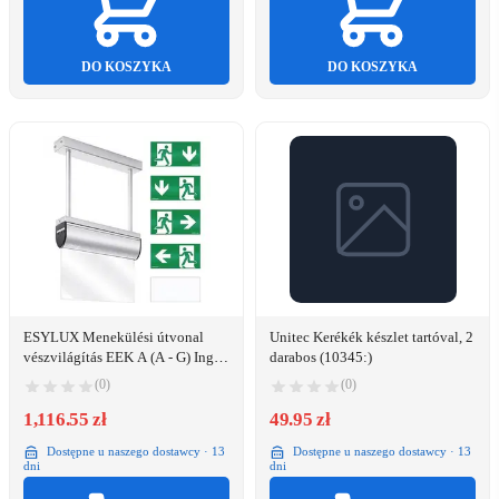
DO KOSZYKA
DO KOSZYKA
ESYLUX Menekülési útvonal
Unitec Kerékék készlet tartóval, 2
vészvilágítás EEK A (A - G) Inga
darabos (10345:)
szerelés magas, bal, jobb, lefelé
(0)
(0)
(EN10031595)
1,116.55 zł
49.95 zł
Dostępne u naszego dostawcy · 13
Dostępne u naszego dostawcy · 13
dni
dni