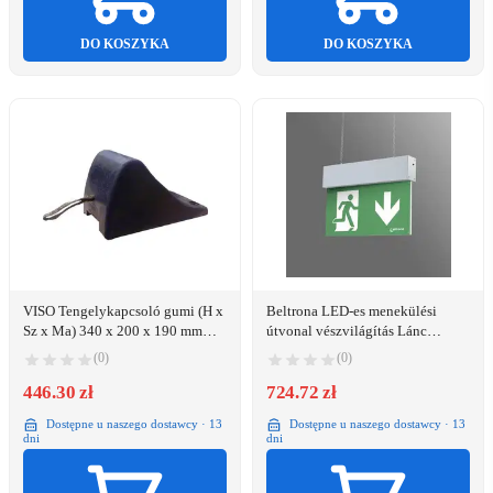
DO KOSZYKA
DO KOSZYKA
VISO Tengelykapcsoló gumi (H x
Beltrona LED-es menekülési
Sz x Ma) 340 x 200 x 190 mm
útvonal vészvilágítás Lánc
(WHEELSTOP)
szerelés (MEXM82504ZB)
(0)
(0)
446.30 zł
724.72 zł
Dostępne u naszego dostawcy · 13
Dostępne u naszego dostawcy · 13
dni
dni