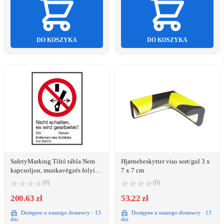
DO KOSZYKA
DO KOSZYKA
SafetyMarking Tiltó tábla Nem
Hjørnebeskytter viso sort/gul 3 x
kapcsoljon, munkavégzés folyik
7 x 7 cm
Mágnesezett fólia (Sz x Ma) 131
(0)
(0)
mm x 185 mm ISO 7010 1 db
(36.A6240)
200.63 zł
53.22 zł
Dostępne u naszego dostawcy · 13
Dostępne u naszego dostawcy · 13
dni
dni