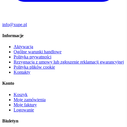
info@xupe.pl
Informacje
Aktywacja
Ogólne warunki handlowe
Polityka prywatności
Rezygnacja z umowy lub zgłoszenie reklamacji gwarancyjnej
Polityka plików cookie
Kontakty
Konto
Koszyk
Moje zamówienia
Moje faktury
Logowanie
Biuletyn