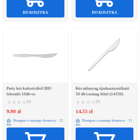
DO KOSZYKA
DO KOSZYKA
Party kés kukoricából BIO
Kés műanyag újrahasznosítható
lebomló 10db-os
50 db/csomag fehér (14356)
(0)
(0)
9.90 zł
14.55 zł
Dostępne u naszego dostawcy · 12
Dostępne u naszego dostawcy · 11
dni
dni