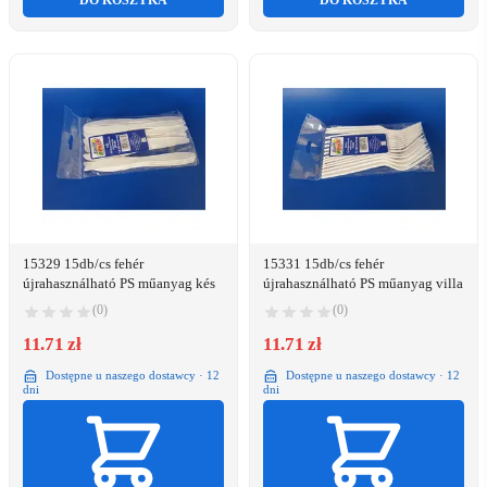
DO KOSZYKA
DO KOSZYKA
15329 15db/cs fehér
15331 15db/cs fehér
újrahasználható PS műanyag kés
újrahasználható PS műanyag villa
(0)
(0)
11.71 zł
11.71 zł
Dostępne u naszego dostawcy · 12
Dostępne u naszego dostawcy · 12
dni
dni