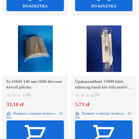
DO KOSZYKA
DO KOSZYKA
Fa 15645 140 mm 1000 db/csom
Újrahasználható 15099 fehér
keverő pálcika
műanyag kanál kés villa szalvéta
3+1 szett
(0)
(0)
31.10 zł
5.73 zł
Dostępne u naszego dostawcy · 12
Dostępne u naszego dostawcy · 12
dni
dni