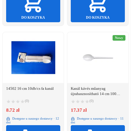
DO KOSZYKA
DO KOSZYKA
Nowy
14502 16 cm 10db/cs fa kanál
Kanál kávés műanyag
újrahasznosítható 14 cm 100
db/csomag (3471)
(0)
(0)
8.72 zł
17.37 zł
Dostępne u naszego dostawcy · 12
Dostępne u naszego dostawcy · 11
dni
dni