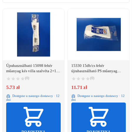
Újrahasználható 15098 fehér
15330 15db/cs fehér
műanyag kés villa szalvéta 2+1
újrahasználható PS műanyag
szett
kanál
(0)
(0)
5.73 zł
11.71 zł
Dostępne u naszego dostawcy · 12
Dostępne u naszego dostawcy · 12
dni
dni