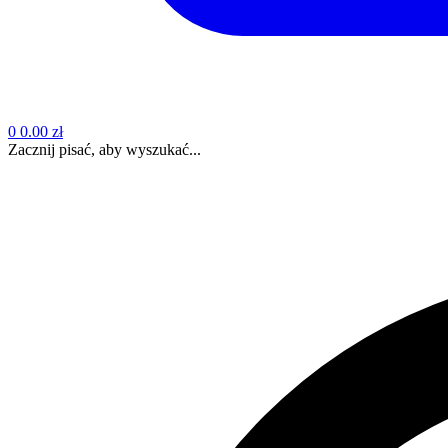
0
0.00 zł
Zacznij pisać, aby wyszukać...