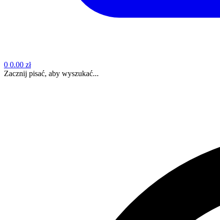
0
0.00 zł
Zacznij pisać, aby wyszukać...