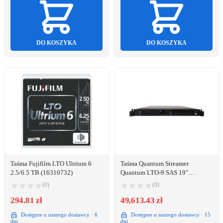
DO KOSZYKA
DO KOSZYKA
Taśma Fujifilm LTO Ultrium 6
Taśma Quantum Streamer
2.5/6.5 TB (16310732)
Quantum LTO-9 SAS 19"
Rackmount KIT incl. 1 LTO-9
(0)
(0)
Data+Cleaning Cartridge
294.81 zł
49,613.43 zł
Dostępne u naszego dostawcy · 6
Dostępne u naszego dostawcy · 15
dni
dni