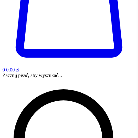
0
0.00 zł
Zacznij pisać, aby wyszukać...