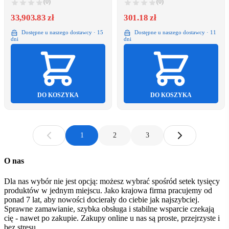
(0)
(0)
33,903.83 zł
301.18 zł
Dostępne u naszego dostawcy · 15
Dostępne u naszego dostawcy · 11
dni
dni
DO KOSZYKA
DO KOSZYKA
1
2
3
O nas
Dla nas wybór nie jest opcją: możesz wybrać spośród setek tysięcy
produktów w jednym miejscu. Jako krajowa firma pracujemy od
ponad 7 lat, aby nowości docierały do ciebie jak najszybciej.
Sprawne zamawianie, szybka obsługa i stabilne wsparcie czekają
cię - nawet po zakupie. Zakupy online u nas są proste, przejrzyste i
bez stresu.