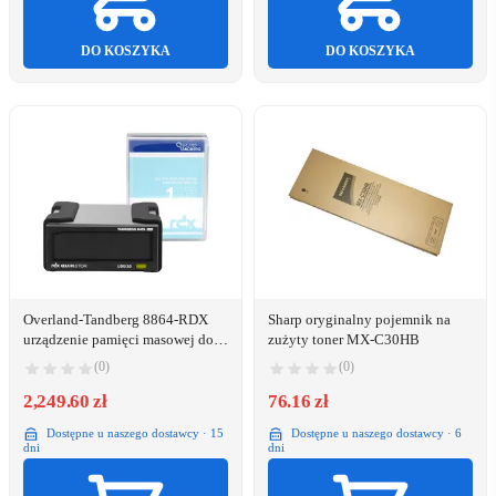
DO KOSZYKA
DO KOSZYKA
Overland-Tandberg 8864-RDX
Sharp oryginalny pojemnik na
urządzenie pamięci masowej do
zużyty toner MX-C30HB
wykonywania kopii zapasowych
(0)
(0)
Dysk magazynowy Wkładka RDX
1 TB
2,249.60 zł
76.16 zł
Dostępne u naszego dostawcy · 15
Dostępne u naszego dostawcy · 6
dni
dni