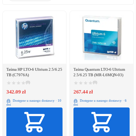
Taśma HP LTO-6 Ultrium 2.5/6.25
Taśma Quantum LTO-6 Ultrium
TB (C7976A)
2.5/6.25 TB (MR-L6MQN-03)
(0)
(0)
342.09 zł
267.44 zł
Dostępne u naszego dostawcy · 10
Dostępne u naszego dostawcy · 6
dni
dni