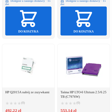
Dostępne u naszego dostawcy · 15
Dostępne u naszego dostawcy · 15
dni
dni
DO KOSZYKA
DO KOSZYKA
HP Q2015A nabój ze zszywkami
Taśma HP LTO-6 Ultrium 2.5/6.25
TB (C7976W)
(0)
(0)
492.22 zł
553.14 zł