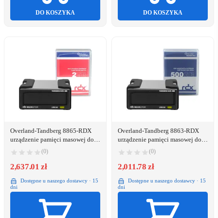
DO KOSZYKA
DO KOSZYKA
Overland-Tandberg 8865-RDX
Overland-Tandberg 8863-RDX
urządzenie pamięci masowej do
urządzenie pamięci masowej do
wykonywania kopii zapasowych
wykonywania kopii zapasowych
(0)
(0)
Dysk magazynowy Wkładka RDX
Dysk magazynowy Wkładka RDX
2 TB
2,637.01 zł
500 GB
2,011.78 zł
Dostępne u naszego dostawcy · 15
Dostępne u naszego dostawcy · 15
dni
dni