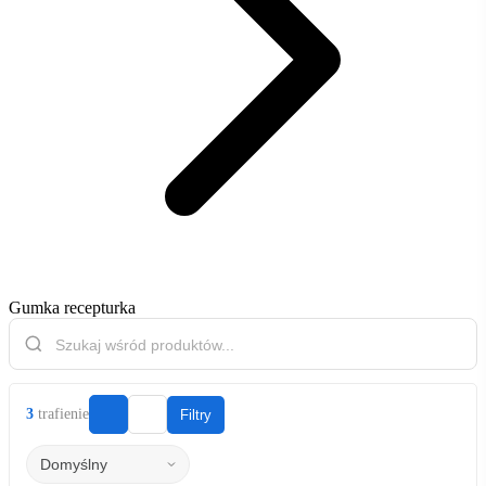
Gumka recepturka
3
trafienie
Filtry