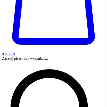
0
0.00 zł
Zacznij pisać, aby wyszukać...