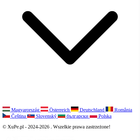
Magyarország
Österreich
Deutschland
România
Čeština
Slovenský
български
Polska
© XuPe.pl - 2024-2026 . Wszelkie prawa zastrzeżone!