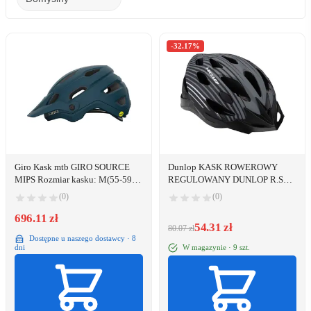
-32.17%
Giro Kask mtb GIRO SOURCE
Dunlop KASK ROWEROWY
MIPS Rozmiar kasku: M(55-59
REGULOWANY DUNLOP R.S
cm), Wybierz kolor: Matte Harbor
SZARY
(0)
(0)
Blue
696.11 zł
54.31 zł
80.07 zł
Dostępne u naszego dostawcy · 8
W magazynie · 9 szt.
dni