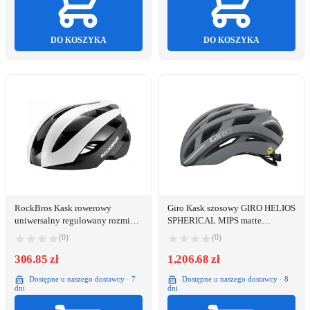
DO KOSZYKA
DO KOSZYKA
RockBros Kask rowerowy
Giro Kask szosowy GIRO HELIOS
uniwersalny regulowany rozmiar
SPHERICAL MIPS matte
M czarno-biały ROCKBROS
sharkskin roz. M (55-59 cm)
(0)
(0)
(NEW 2024)
306.85 zł
1,206.68 zł
Dostępne u naszego dostawcy · 7
Dostępne u naszego dostawcy · 8
dni
dni