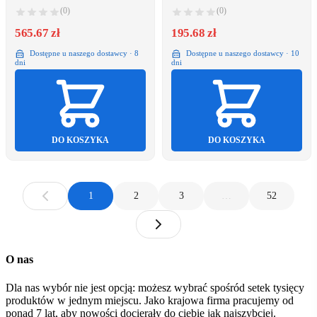
cm), Wybierz kolor: Matte Gloss
(0)
(0)
Red White
565.67 zł
195.68 zł
Dostępne u naszego dostawcy · 8
Dostępne u naszego dostawcy · 10
dni
dni
DO KOSZYKA
DO KOSZYKA
1
2
3
…
52
O nas
Dla nas wybór nie jest opcją: możesz wybrać spośród setek tysięcy
produktów w jednym miejscu. Jako krajowa firma pracujemy od
ponad 7 lat, aby nowości docierały do ciebie jak najszybciej.