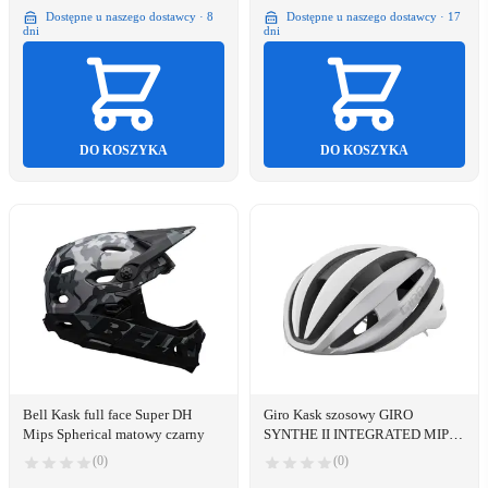
Dostępne u naszego dostawcy · 8
Dostępne u naszego dostawcy · 17
dni
dni
DO KOSZYKA
DO KOSZYKA
Bell Kask full face Super DH
Giro Kask szosowy GIRO
Mips Spherical matowy czarny
SYNTHE II INTEGRATED MIPS
matte white silver roz. S (51-55
(0)
(0)
cm) (NEW)