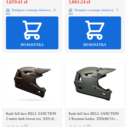
1,659.41 zł
1,061.24 zł
Dostępne u naszego dostawcy · 8
Dostępne u naszego dostawcy · 5
dni
dni
DO KOSZYKA
DO KOSZYKA
Kask full face BELL SANCTION
Kask full face BELL SANCTION
2 matte dark brown roz. XXS (48-
2 Rozmiar kasku: XXS(48-51cm),
51cm) (NEW 2025)
Wybierz kolor: Matte Dark Gray
(0)
(0)