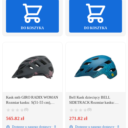
DO KOSZYKA
DO KOSZYKA
Kask mtb GIRO RADIX WOMAN
Bell Kask dziecięcy BELL
Rozmiar kasku: S(51-55 cm),
SIDETRACK Rozmiar kasku:
Wybierz kolor: Matte Dusty Rose
Uniwersalny(47-54 cm), Wybierz
(0)
(0)
Cosmic
kolor: Wavy Checks Matte Blue
565.82 zł
271.82 zł
Dostępne u naszego dostawcy · 8
Dostępne u naszego dostawcy · 8