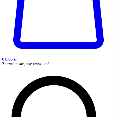
0
0.00 zł
Zacznij pisać, aby wyszukać...