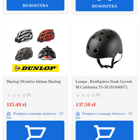
DO KOSZYKA
DO KOSZYKA
Dunlop Dviračio šalmas Dunlop
Lampa , Kerékpáros Sisak Gyerek
M California 55-58 (0194067)
(0)
(0)
115.49 zł
137.50 zł
Dostępne u naszego dostawcy · 10
Dostępne u naszego dostawcy · 10
dni
dni