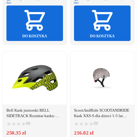
dni
dni
DO KOSZYKA
DO KOSZYKA
Bell Kask juniorski BELL
ScootAndRide SCOOTANDRIDE
SIDETRACK Rozmiar kasku:
Kask XXS-S dla dzieci 1-5 lat
Uniwersalny(50-57 cm), Wybierz
Brown Lines jeden rozmiar
(0)
(0)
kolor: Wavy Checks Matte Retina
Sear
250.35 zł
216.82 zł