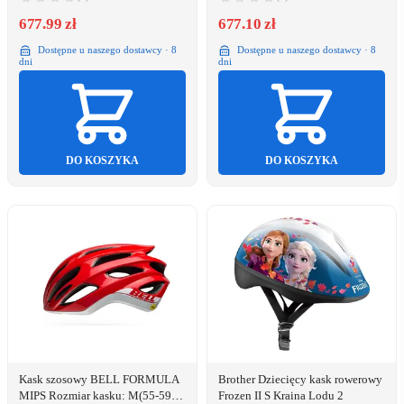
677.99 zł
677.10 zł
Dostępne u naszego dostawcy · 8
Dostępne u naszego dostawcy · 8
dni
dni
DO KOSZYKA
DO KOSZYKA
Kask szosowy BELL FORMULA
Brother Dziecięcy kask rowerowy
MIPS Rozmiar kasku: M(55-59
Frozen II S Kraina Lodu 2