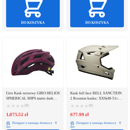
DO KOSZYKA
DO KOSZYKA
Giro Kask szosowy GIRO HELIOS
Kask full face BELL SANCTION
SPHERICAL MIPS matte dark
2 Rozmiar kasku: XXS(48-51cm),
cherry towers roz. M (55-59 cm)
Wybierz kolor: Matte Cement
(0)
(0)
(NEW 2024)
1,075.52 zł
677.99 zł
Dostępne u naszego dostawcy · 8
Dostępne u naszego dostawcy · 8
dni
dni