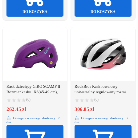
DO KOSZYKA
DO KOSZYKA
Kask dziecięcy GIRO SCAMP II
RockBros Kask rowerowy
Rozmiar kasku: XS(45-49 cm),
uniwersalny regulowany rozmiar
Wybierz kolor: Matte Purple
L niebiesko-różowy ROCKBROS
(0)
(0)
262.45 zł
306.85 zł
Dostępne u naszego dostawcy · 8
Dostępne u naszego dostawcy · 7
dni
dni