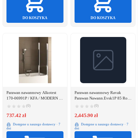
DO KOSZYKA
DO KOSZYKA
Parawan nawannowy Alkotest
Parawan nawannowy Ravak
170-06991P / KFA / MODERN 2 /
Parawan Nawann.Evsk1P 85 Rosa
PARAWAN 2-ELEMENTOWY
Biały (DWZ)
(0)
(0)
CHROM OPTIC SZKŁO
BEZPIECZNE 810-820MM /
737.42 zł
2,445.90 zł
1400MM /
Dostępne u naszego dostawcy · 7
Dostępne u naszego dostawcy · 7
dni
dni