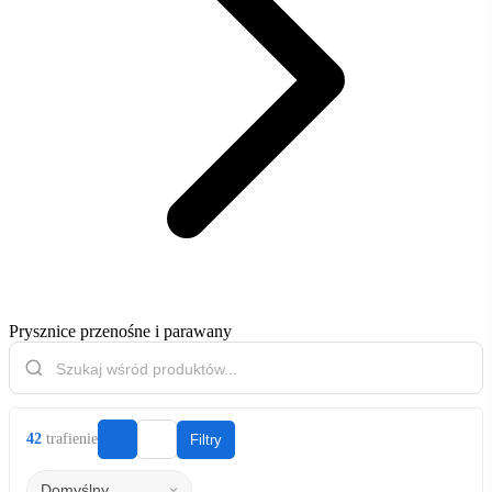
Prysznice przenośne i parawany
42
trafienie
Filtry