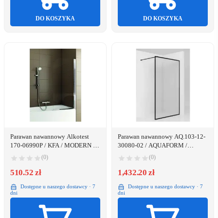
DO KOSZYKA
DO KOSZYKA
Parawan nawannowy Alkotest
Parawan nawannowy AQ.103-12-
170-06990P / KFA / MODERN 1 /
30080-02 / AQUAFORM /
PARAWAN 1 -ELEMENTOWY
TEINE-2 / ŚCIANKA WALK-IN
(0)
(0)
CHROM OPTIC SZKŁO
80/200, SZKŁO CZYSTE Z
BEZPIECZNE 670-680MM /
510.52 zł
CZARNĄ RAMKĄ /
1,432.20 zł
1400MM /
Dostępne u naszego dostawcy · 7
Dostępne u naszego dostawcy · 7
dni
dni