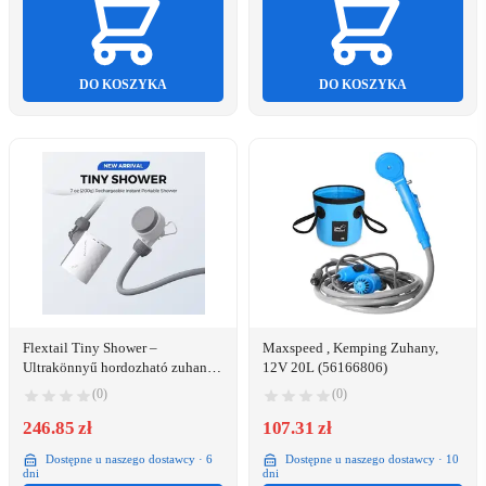
DO KOSZYKA
DO KOSZYKA
Flextail Tiny Shower –
Maxspeed , Kemping Zuhany,
Ultrakönnyű hordozható zuhany
12V 20L (56166806)
2,5L/perc vízáramlással (TS2500-
(0)
(0)
WT-I)
246.85 zł
107.31 zł
Dostępne u naszego dostawcy · 6
Dostępne u naszego dostawcy · 10
dni
dni