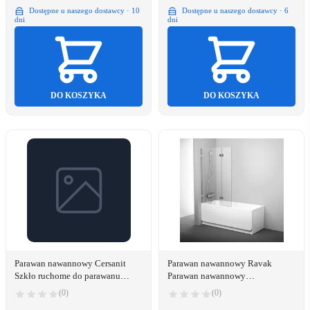
Dostępne u naszego dostawcy · 10
Dostępne u naszego dostawcy · 6
dni
dni
DO KOSZYKA
DO KOSZYKA
Parawan nawannowy Cersanit
Parawan nawannowy Ravak
Szkło ruchome do parawanu
Parawan nawannowy
przesuwnego Larga Złoty Mat
7ULA0A00Z1 - 7ULA0A00Z1
(0)
(0)