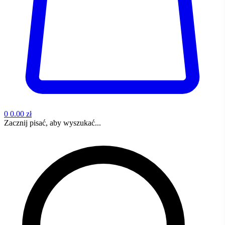
0
0.00 zł
Zacznij pisać, aby wyszukać...