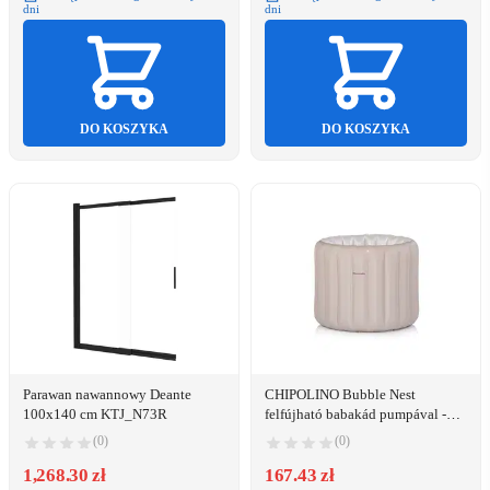
dni
dni
DO KOSZYKA
DO KOSZYKA
Parawan nawannowy Deante
CHIPOLINO Bubble Nest
100x140 cm KTJ_N73R
felfújható babakád pumpával -
latte
(0)
(0)
1,268.30 zł
167.43 zł