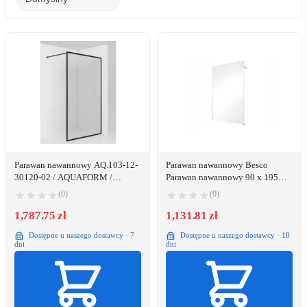
Parawan nawannowy AQ.103-12-
Parawan nawannowy Besco
30120-02 / AQUAFORM /
Parawan nawannowy 90 x 195
TEINE-2 / ŚCIANKA WALK-IN
BESCO EN-90-195C ECO-N*
(0)
(0)
120/200, SZKŁO CZYSTE Z
CZARNĄ RAMKĄ /
1,787.75 zł
1,131.81 zł
Dostępne u naszego dostawcy · 7
Dostępne u naszego dostawcy · 10
dni
dni