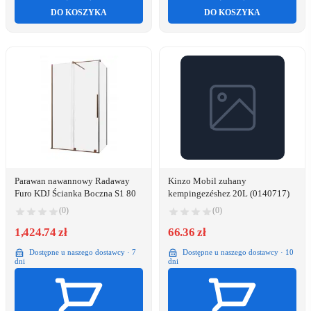
DO KOSZYKA
DO KOSZYKA
Parawan nawannowy Radaway
Kinzo Mobil zuhany
Furo KDJ Ścianka Boczna S1 80
kempingezéshez 20L (0140717)
(0)
(0)
1,424.74 zł
66.36 zł
Dostępne u naszego dostawcy · 7
Dostępne u naszego dostawcy · 10
dni
dni