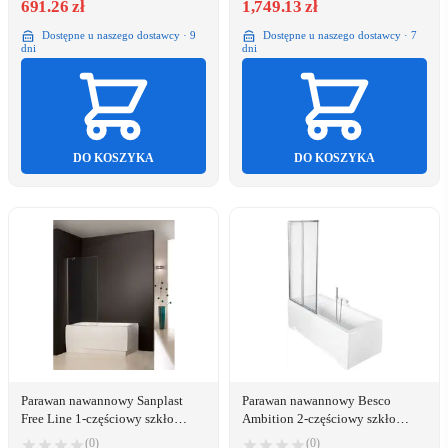
691.26 zł
1,749.13 zł
Dostępne u naszego dostawcy · 9
Dostępne u naszego dostawcy · 7
dni
dni
DO KOSZYKA
DO KOSZYKA
Parawan nawannowy Sanplast
Parawan nawannowy Besco
Free Line 1-częściowy szkło
Ambition 2-częściowy szkło
przejrzyste, profil srebrny (600-
przejrzyste, profil chrom (PAP-2S)
(0)
(0)