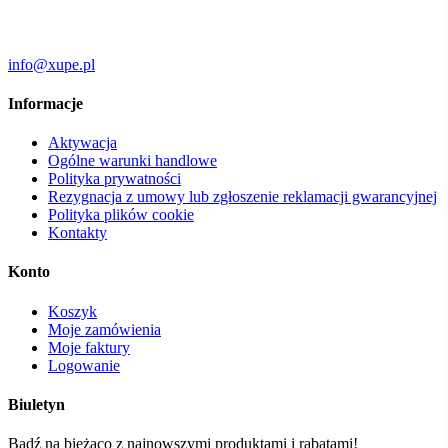
info@xupe.pl
Informacje
Aktywacja
Ogólne warunki handlowe
Polityka prywatności
Rezygnacja z umowy lub zgłoszenie reklamacji gwarancyjnej
Polityka plików cookie
Kontakty
Konto
Koszyk
Moje zamówienia
Moje faktury
Logowanie
Biuletyn
Bądź na bieżąco z najnowszymi produktami i rabatami!