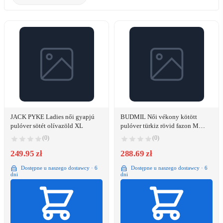
JACK PYKE Ladies női gyapjú
BUDMIL Női vékony kötött
pulóver sötét olívazöld XL
pulóver türkiz rövid fazon M
20050838-002261-0399
(0)
(0)
249.95 zł
288.69 zł
Dostępne u naszego dostawcy · 6
Dostępne u naszego dostawcy · 6
dni
dni