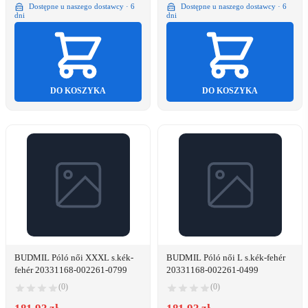
Dostępne u naszego dostawcy · 6
Dostępne u naszego dostawcy · 6
dni
dni
DO KOSZYKA
DO KOSZYKA
BUDMIL Póló női XXXL s.kék-
BUDMIL Póló női L s.kék-fehér
fehér 20331168-002261-0799
20331168-002261-0499
(0)
(0)