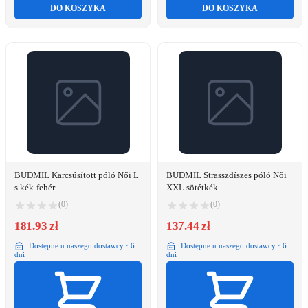
DO KOSZYKA
DO KOSZYKA
BUDMIL Karcsúsított póló Női L
BUDMIL Strasszdíszes póló Női
s.kék-fehér
XXL sötétkék
(0)
(0)
181.93 zł
137.44 zł
Dostępne u naszego dostawcy · 6
Dostępne u naszego dostawcy · 6
dni
dni