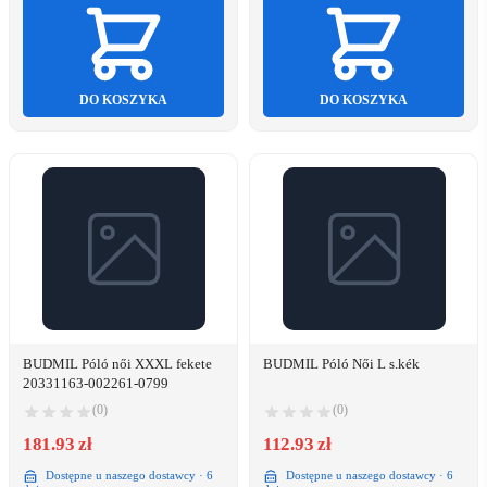
DO KOSZYKA
DO KOSZYKA
BUDMIL Póló női XXXL fekete
BUDMIL Póló Női L s.kék
20331163-002261-0799
(0)
(0)
181.93 zł
112.93 zł
Dostępne u naszego dostawcy · 6
Dostępne u naszego dostawcy · 6