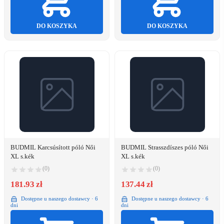
DO KOSZYKA
DO KOSZYKA
BUDMIL Karcsúsított póló Női
BUDMIL Strasszdíszes póló Női
XL s.kék
XL s.kék
(0)
(0)
181.93 zł
137.44 zł
Dostępne u naszego dostawcy · 6
Dostępne u naszego dostawcy · 6
dni
dni