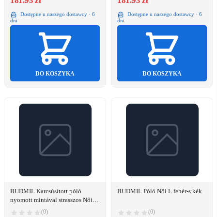
181.93 zł
181.93 zł
Dostępne u naszego dostawcy · 6
Dostępne u naszego dostawcy · 6
dni
dni
DO KOSZYKA
DO KOSZYKA
BUDMIL Karcsúsított póló
BUDMIL Póló Női L fehér-s.kék
nyomott mintával strasszos Női M
fehér
(0)
(0)