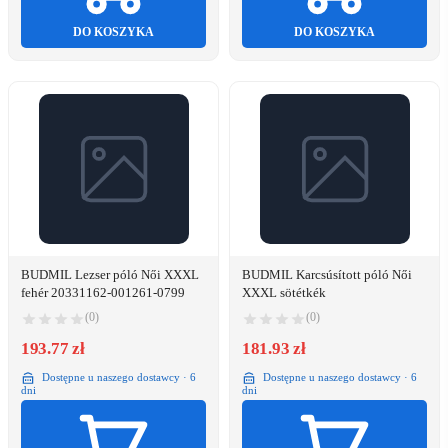
DO KOSZYKA
DO KOSZYKA
BUDMIL Lezser póló Női XXXL
BUDMIL Karcsúsított póló Női
fehér 20331162-001261-0799
XXXL sötétkék
(0)
(0)
193.77 zł
181.93 zł
Dostępne u naszego dostawcy · 6
Dostępne u naszego dostawcy · 6
dni
dni