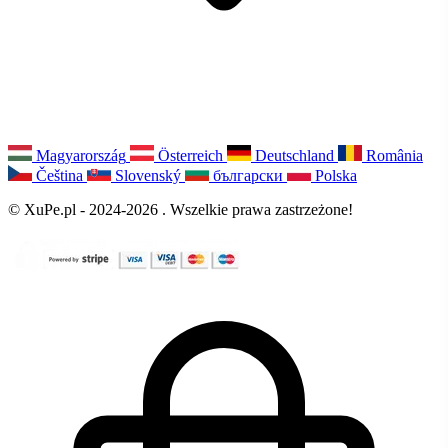
Magyarország
Österreich
Deutschland
România
Čeština
Slovenský
български
Polska
© XuPe.pl - 2024-2026 . Wszelkie prawa zastrzeżone!