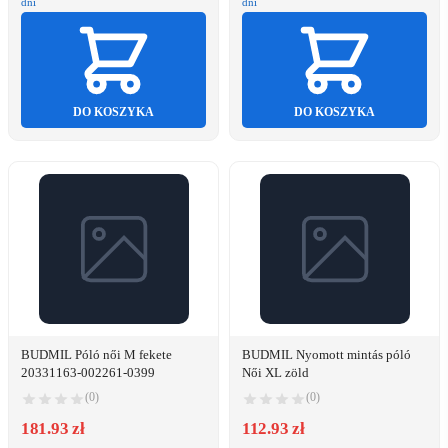
dni
dni
DO KOSZYKA
DO KOSZYKA
BUDMIL Póló női M fekete
BUDMIL Nyomott mintás póló
20331163-002261-0399
Női XL zöld
(0)
(0)
181.93 zł
112.93 zł