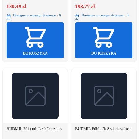
130.49 zł
193.77 zł
Dostępne u naszego dostawcy · 6
Dostępne u naszego dostawcy · 6
dni
dni
DO KOSZYKA
DO KOSZYKA
BUDMIL Póló női L s.kék-színes
BUDMIL Póló női S s.kék-színes