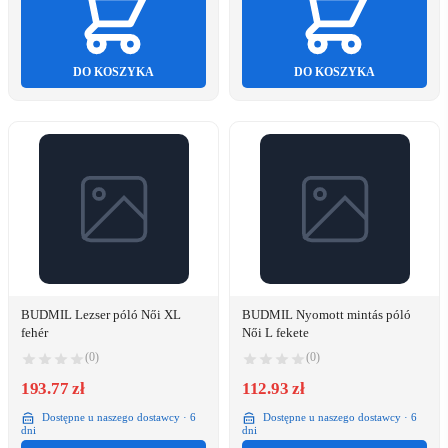
DO KOSZYKA
DO KOSZYKA
BUDMIL Lezser póló Női XL
BUDMIL Nyomott mintás póló
fehér
Női L fekete
(0)
(0)
193.77 zł
112.93 zł
Dostępne u naszego dostawcy · 6
Dostępne u naszego dostawcy · 6
dni
dni