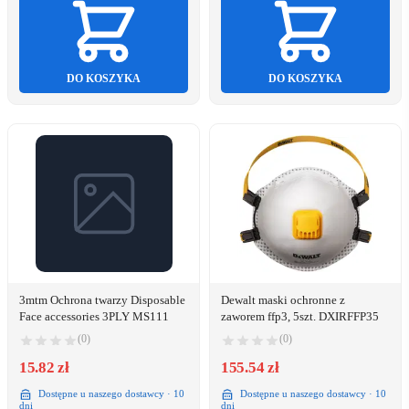
DO KOSZYKA
DO KOSZYKA
3mtm Ochrona twarzy Disposable
Dewalt maski ochronne z
Face accessories 3PLY MS111
zaworem ffp3, 5szt. DXIRFFP35
(0)
(0)
15.82 zł
155.54 zł
Dostępne u naszego dostawcy · 10
Dostępne u naszego dostawcy · 10
dni
dni