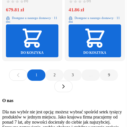
(0)
(0)
679.81 zł
41.86 zł
Dostępne u naszego dostawcy · 11
Dostępne u naszego dostawcy · 11
dni
dni
DO KOSZYKA
DO KOSZYKA
1
2
3
…
9
O nas
Dla nas wybór nie jest opcją: możesz wybrać spośród setek tysięcy
produktów w jednym miejscu. Jako krajowa firma pracujemy od
ponad 7 lat, aby nowości docierały do ciebie jak najszybciej.