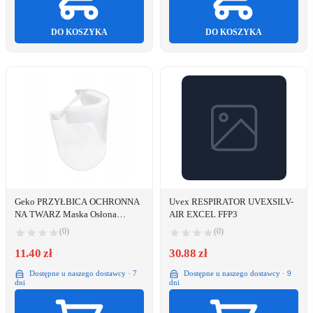
DO KOSZYKA
DO KOSZYKA
Geko PRZYŁBICA OCHRONNA
Uvex RESPIRATOR UVEXSILV-
NA TWARZ Maska Osłona
AIR EXCEL FFP3
Twarzy
(0)
(0)
11.40 zł
30.88 zł
Dostępne u naszego dostawcy · 7
Dostępne u naszego dostawcy · 9
dni
dni