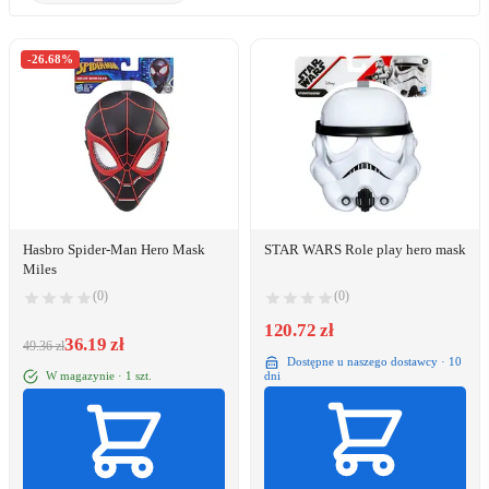
-26.68%
Hasbro Spider-Man Hero Mask
STAR WARS Role play hero mask
Miles
(0)
(0)
120.72 zł
36.19 zł
49.36 zł
Dostępne u naszego dostawcy · 10
W magazynie · 1 szt.
dni