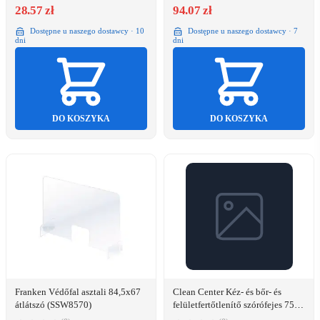
28.57 zł
94.07 zł
Dostępne u naszego dostawcy · 10
Dostępne u naszego dostawcy · 7
dni
dni
DO KOSZYKA
DO KOSZYKA
Franken Védőfal asztali 84,5x67
Clean Center Kéz- és bőr- és
átlátszó (SSW8570)
felületfertőtlenítő szórófejes 750
ml Kliniko-Tempo_