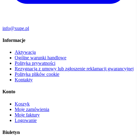
info@xupe.pl
Informacje
Aktywacja
Ogólne warunki handlowe
Polityka prywatności
Rezygnacja z umowy lub zgłoszenie reklamacji gwarancyjnej
Polityka plików cookie
Kontakty
Konto
Koszyk
Moje zamówienia
Moje faktury
Logowanie
Biuletyn