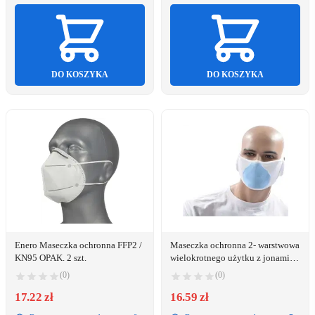
DO KOSZYKA
DO KOSZYKA
Enero Maseczka ochronna FFP2 /
Maseczka ochronna 2- warstwowa
KN95 OPAK. 2 szt.
wielokrotnego użytku z jonami
srebra MSK010
(0)
(0)
17.22 zł
16.59 zł