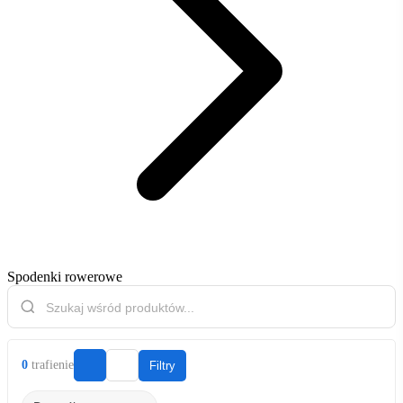
Spodenki rowerowe
0
trafienie
Filtry